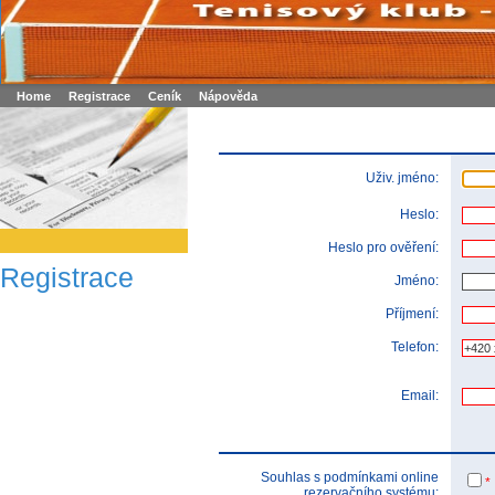
Booker online rezerva�n� syst�m
Nower systems s.r.o - Online rezerv
Rezervujse - Port�l pro online rezervace sportu
Sports booking system
Home
Registrace
Ceník
Nápověda
Uživ. jméno:
Heslo:
Heslo pro ověření:
Registrace
Jméno:
Příjmení:
Telefon:
Email:
Souhlas s podmínkami online
*
rezervačního systému: