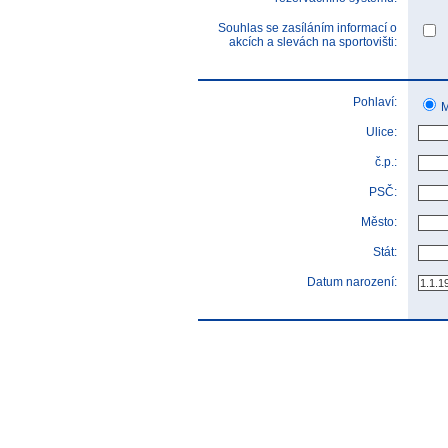
Souhlas se zasíláním informací o
akcích a slevách na sportovišti:
Pohlaví:
M
Ulice:
č.p.:
PSČ:
Město:
Stát:
Datum narození: